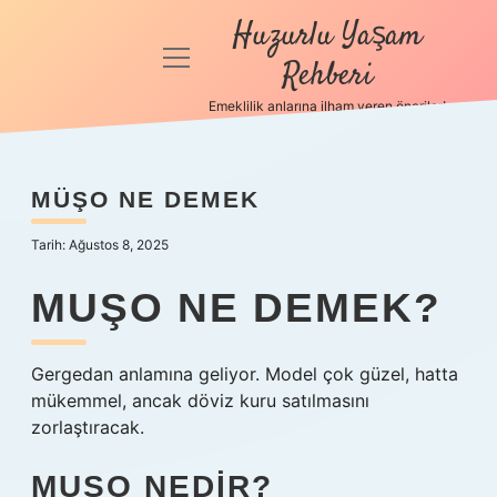
Huzurlu Yaşam
menüyü
Rehberi
aç
Emeklilik anlarına ilham veren öneriler!
Anasayfa
Gizlilik
MÜŞO NE DEMEK
Politikası
Tarih: Ağustos 8, 2025
Yasal Uyarı
MUŞO NE DEMEK?
Hakkımızda
Gergedan anlamına geliyor. Model çok güzel, hatta
mükemmel, ancak döviz kuru satılmasını
zorlaştıracak.
MUSO NEDIR?