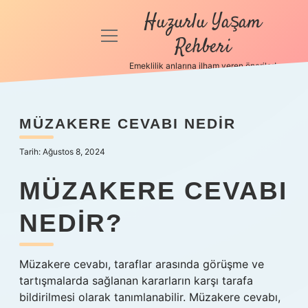
Huzurlu Yaşam
menüyü
Rehberi
aç
Emeklilik anlarına ilham veren öneriler!
Anasayfa
Gizlilik
MÜZAKERE CEVABI NEDIR
Politikası
Tarih: Ağustos 8, 2024
Yasal Uyarı
MÜZAKERE CEVABI
Hakkımızda
NEDIR?
Müzakere cevabı, taraflar arasında görüşme ve
tartışmalarda sağlanan kararların karşı tarafa
bildirilmesi olarak tanımlanabilir. Müzakere cevabı,