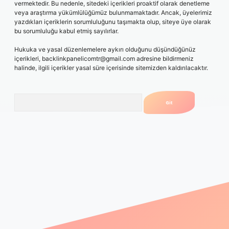
vermektedir. Bu nedenle, sitedeki içerikleri proaktif olarak denetleme
veya araştırma yükümlülüğümüz bulunmamaktadır. Ancak, üyelerimiz
yazdıkları içeriklerin sorumluluğunu taşımakta olup, siteye üye olarak
bu sorumluluğu kabul etmiş sayılırlar.
Hukuka ve yasal düzenlemelere aykırı olduğunu düşündüğünüz
içerikleri,
backlinkpanelicomtr@gmail.com
adresine bildirmeniz
halinde, ilgili içerikler yasal süre içerisinde sitemizden kaldırılacaktır.
Arama
orum
vdcasino
betexper.xyz
elexbet giriş