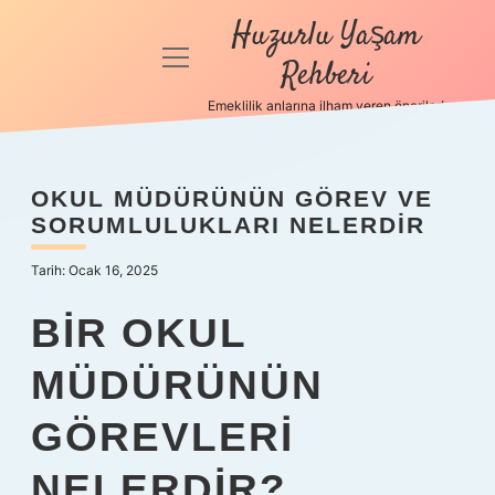
Huzurlu Yaşam
menüyü
Rehberi
aç
Emeklilik anlarına ilham veren öneriler!
Anasayfa
Gizlilik
OKUL MÜDÜRÜNÜN GÖREV VE
Politikası
SORUMLULUKLARI NELERDIR
Yasal Uyarı
Tarih: Ocak 16, 2025
Hakkımızda
BIR OKUL
MÜDÜRÜNÜN
GÖREVLERI
NELERDIR?