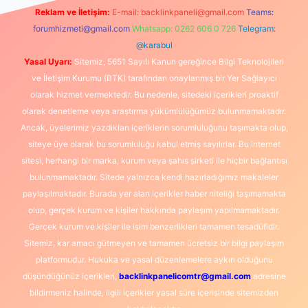
Reklam ve İletişim:
E-mail:
backlinkpaneli@gmail.com
Teams:
forumhizmeti@gmail.com
Whatsapp: 0262 606 0 726
Telegram:
@karabul
Yasal Uyarı:
Sitemiz, 5651 Sayılı Kanun gereğince Bilgi Teknolojileri
ve İletişim Kurumu (BTK) tarafından onaylanmış bir Yer Sağlayıcı
olarak hizmet vermektedir. Bu nedenle, sitedeki içerikleri proaktif
olarak denetleme veya araştırma yükümlülüğümüz bulunmamaktadır.
Ancak, üyelerimiz yazdıkları içeriklerin sorumluluğunu taşımakta olup,
siteye üye olarak bu sorumluluğu kabul etmiş sayılırlar. Bu internet
sitesi, herhangi bir marka, kurum veya şahıs şirketi ile hiçbir bağlantısı
bulunmamaktadır. Sitede yalnızca kendi hazırladığımız makaleler
paylaşılmaktadır. Burada yer alan içerikler haber niteliği taşımamakta
olup, gerçek kurum ve kişiler hakkında paylaşım yapılmamaktadır.
Gerçek kurum ve kişiler ile isim benzerlikleri tamamen tesadüfidir.
Sitemiz, kar amacı gütmeyen ve tamamen ücretsiz bir bilgi paylaşım
platformudur. Hukuka ve yasal düzenlemelere aykırı olduğunu
düşündüğünüz içerikleri,
backlinkpanelicomtr@gmail.com
adresine
bildirmeniz halinde, ilgili içerikler yasal süre içerisinde sitemizden