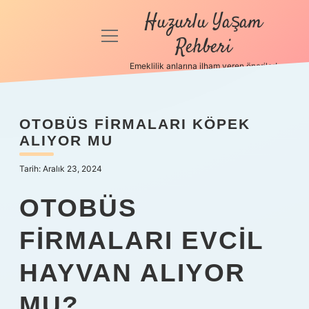
Huzurlu Yaşam
menüyü
Rehberi
aç
Emeklilik anlarına ilham veren öneriler!
Anasayfa
Gizlilik
OTOBÜS FIRMALARI KÖPEK
Politikası
ALIYOR MU
Yasal Uyarı
Tarih: Aralık 23, 2024
Hakkımızda
OTOBÜS
FIRMALARI EVCIL
HAYVAN ALIYOR
MU?