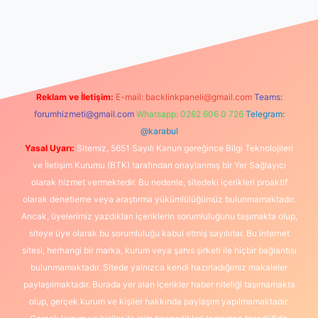
rum
vdcasino
betexper.xyz
elexbet giriş
Reklam ve İletişim:
E-mail:
backlinkpaneli@gmail.com
Teams:
forumhizmeti@gmail.com
Whatsapp: 0262 606 0 726
Telegram:
@karabul
Yasal Uyarı:
Sitemiz, 5651 Sayılı Kanun gereğince Bilgi Teknolojileri
ve İletişim Kurumu (BTK) tarafından onaylanmış bir Yer Sağlayıcı
olarak hizmet vermektedir. Bu nedenle, sitedeki içerikleri proaktif
olarak denetleme veya araştırma yükümlülüğümüz bulunmamaktadır.
Ancak, üyelerimiz yazdıkları içeriklerin sorumluluğunu taşımakta olup,
siteye üye olarak bu sorumluluğu kabul etmiş sayılırlar. Bu internet
sitesi, herhangi bir marka, kurum veya şahıs şirketi ile hiçbir bağlantısı
bulunmamaktadır. Sitede yalnızca kendi hazırladığımız makaleler
paylaşılmaktadır. Burada yer alan içerikler haber niteliği taşımamakta
olup, gerçek kurum ve kişiler hakkında paylaşım yapılmamaktadır.