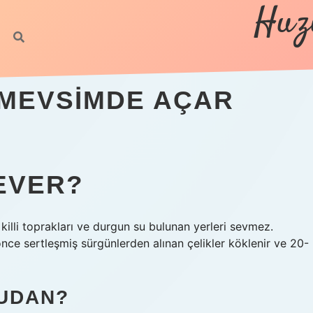
Huz
h
 MEVSIMDE AÇAR
EVER?
 killi toprakları ve durgun su bulunan yerleri sevmez.
l önce sertleşmiş sürgünlerden alınan çelikler köklenir ve 20-
BUDAN?