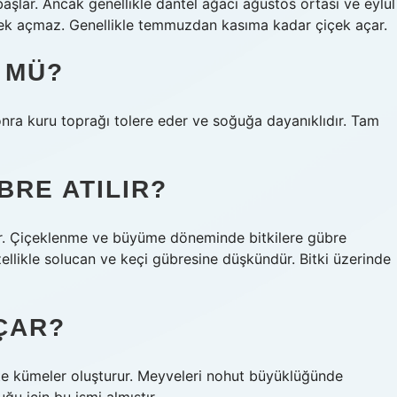
lar. Ancak genellikle dantel ağacı ağustos ortası ve eylül
çek açmaz. Genellikle temmuzdan kasıma kadar çiçek açar.
 MÜ?
nra kuru toprağı tolere eder ve soğuğa dayanıklıdır. Tam
BRE ATILIR?
tişir. Çiçeklenme ve büyüme döneminde bitkilere gübre
özellikle solucan ve keçi gübresine düşkündür. Bitki üzerinde
ÇAR?
te kümeler oluşturur. Meyveleri nohut büyüklüğünde