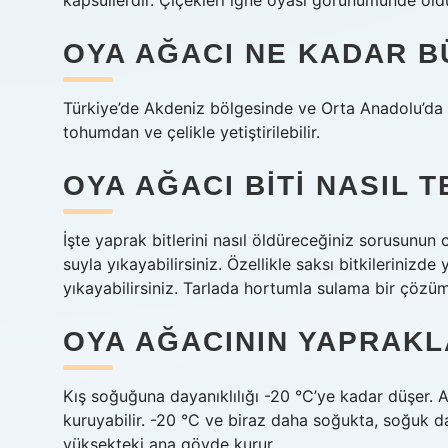
kapsüllerdir. Çiçekleri iğne oyası görünümünde oldu
OYA AĞACI NE KADAR 
Türkiye’de Akdeniz bölgesinde ve Orta Anadolu’da ye
tohumdan ve çelikle yetiştirilebilir.
OYA AĞACI BITI NASIL 
İşte yaprak bitlerini nasıl öldüreceğiniz sorusunun c
suyla yıkayabilirsiniz. Özellikle saksı bitkilerinizd
yıkayabilirsiniz. Tarlada hortumla sulama bir çözüm 
OYA AĞACININ YAPRAKL
Kış soğuğuna dayanıklılığı -20 °C’ye kadar düşer. 
kuruyabilir. -20 °C ve biraz daha soğukta, soğuk 
yüksekteki ana gövde kurur.