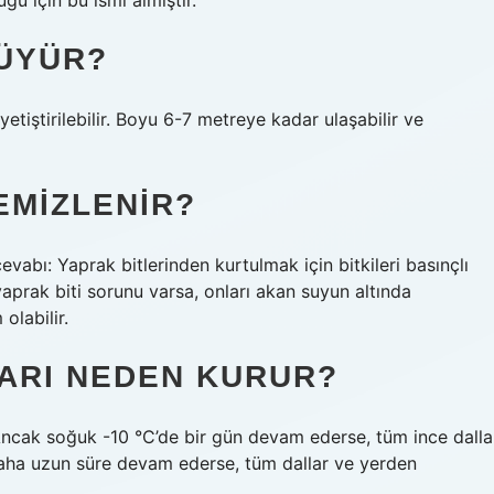
ğu için bu ismi almıştır.
BÜYÜR?
tiştirilebilir. Boyu 6-7 metreye kadar ulaşabilir ve
TEMIZLENIR?
evabı: Yaprak bitlerinden kurtulmak için bitkileri basınçlı
e yaprak biti sorunu varsa, onları akan suyun altında
olabilir.
ARI NEDEN KURUR?
Ancak soğuk -10 °C’de bir gün devam ederse, tüm ince dalla
daha uzun süre devam ederse, tüm dallar ve yerden