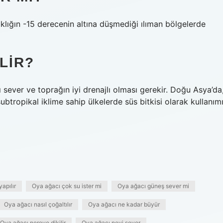
aklığın -15 derecenin altına düşmediği ılıman bölgelerde
LIR?
ığı sever ve toprağın iyi drenajlı olması gerekir. Doğu Asya’da
ubtropikal iklime sahip ülkelerde süs bitkisi olarak kullanım
apılır
Oya ağacı çok su ister mi
Oya ağacı güneş sever mi
Oya ağacı nasıl çoğaltılır
Oya ağacı ne kadar büyür
Oya ağacı nereye dikilir
Oya ağacı neyi sever