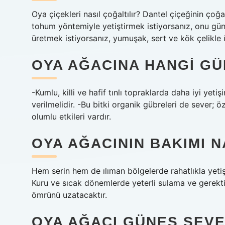
Oya çiçekleri nasıl çoğaltılır? Dantel çiçeğinin çoğal
tohum yöntemiyle yetiştirmek istiyorsanız, onu güne
üretmek istiyorsanız, yumuşak, sert ve kök çelikle ü
OYA AĞACINA HANGI GÜ
-Kumlu, killi ve hafif tınlı topraklarda daha iyi ye
verilmelidir. -Bu bitki organik gübreleri de sever; 
olumlu etkileri vardır.
OYA AĞACININ BAKIMI N
Hem serin hem de ılıman bölgelerde rahatlıkla yeti
Kuru ve sıcak dönemlerde yeterli sulama ve gerekt
ömrünü uzatacaktır.
OYA AĞACI GÜNEŞ SEVE