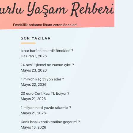
urlu Yaşam Rehberi
Emeklilik anlarına ilham veren öneriler!
ttps://betci.co/
SIDEBAR
SON YAZILAR
vdcasino
ilbet.casino
ilbet giriş yapamıyorum
Izhar harfleri nelerdir örnekleri ?
Haziran 1, 2026
14 nesil işlemci ne zaman çıktı ?
Mayıs 23, 2026
1 milyon kaç trilyon eder ?
Mayıs 22, 2026
20 euro Cent Kaç TL Ediyor ?
Mayıs 21, 2026
1 milyon nasıl yazılır rakamla ?
Mayıs 21, 2026
Kanlı ishal kendi kendine geçer mi ?
Mayıs 18, 2026