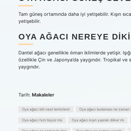
Tam güneş ortamında daha iyi yetişebilir. Kışın sıc
yetişebilir.
OYA AĞACI NEREYE DIKI
Dantel ağacı genellikle ılıman iklimlerde yetişir. Iş
özellikle Çin ve Japonya’da yaygındır. Tropikal ve s
yaygındır.
Tarih:
Makaleler
Oya ağacı biti nasıl temizlenir
Oya ağacı budaması ne zaman y
Oya ağacı hızlı büyür mü
Oya ağacı kışın yaprak döker mi
Oya ağacı ne zaman budan
Oya ağacı ne zaman yeşerir