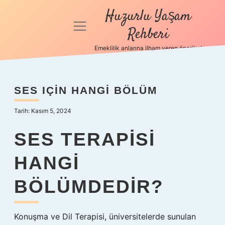
Huzurlu Yaşam
menüyü
Rehberi
aç
Emeklilik anlarına ilham veren öneriler!
Anasayfa
Gizlilik
SES IÇIN HANGI BÖLÜM
Politikası
Tarih: Kasım 5, 2024
Yasal Uyarı
SES TERAPISI
Hakkımızda
HANGI
BÖLÜMDEDIR?
Konuşma ve Dil Terapisi, üniversitelerde sunulan