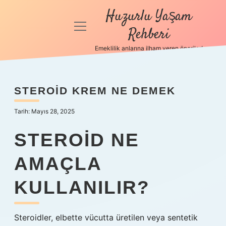
Huzurlu Yaşam
menüyü
Rehberi
aç
Emeklilik anlarına ilham veren öneriler!
Anasayfa
Gizlilik
STEROID KREM NE DEMEK
Politikası
Tarih: Mayıs 28, 2025
Yasal Uyarı
STEROID NE
Hakkımızda
AMAÇLA
KULLANILIR?
Steroidler, elbette vücutta üretilen veya sentetik