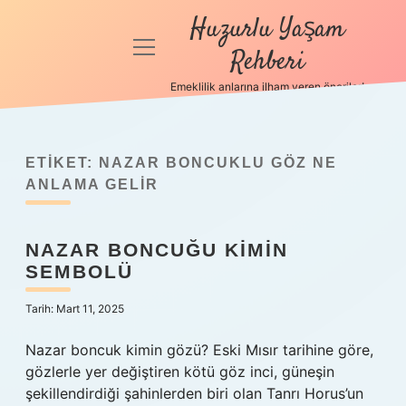
Huzurlu Yaşam
menüyü
Rehberi
aç
Emeklilik anlarına ilham veren öneriler!
Anasayfa
Gizlilik
Politikası
ETIKET:
NAZAR BONCUKLU GÖZ NE
ANLAMA GELIR
Yasal Uyarı
NAZAR BONCUĞU KIMIN
Hakkımızda
SEMBOLÜ
Tarih: Mart 11, 2025
Nazar boncuk kimin gözü? Eski Mısır tarihine göre,
gözlerle yer değiştiren kötü göz inci, güneşin
şekillendirdiği şahinlerden biri olan Tanrı Horus’un