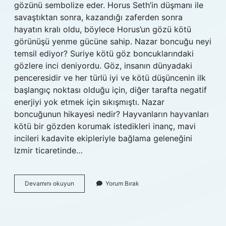
gözünü sembolize eder. Horus Seth’in düşmanı ile
savaştıktan sonra, kazandığı zaferden sonra
hayatın kralı oldu, böylece Horus’un gözü kötü
görünüşü yenme gücüne sahip. Nazar boncuğu neyi
temsil ediyor? Suriye kötü göz boncuklarındaki
gözlere inci deniyordu. Göz, insanın dünyadaki
penceresidir ve her türlü iyi ve kötü düşüncenin ilk
başlangıç ​​noktası olduğu için, diğer tarafta negatif
enerjiyi yok etmek için sıkışmıştı. Nazar
boncuğunun hikayesi nedir? Hayvanların hayvanları
kötü bir gözden korumak istedikleri inanç, mavi
incileri kadavite ekipleriyle bağlama geleneğini
Izmir ticaretinde…
Nazar
Devamını okuyun
Yorum Bırak
Boncuğu
Kimin
Sembolü