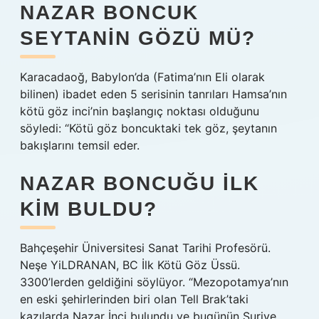
NAZAR BONCUK
SEYTANIN GÖZÜ MÜ?
Karacadaoğ, Babylon’da (Fatima’nın Eli olarak
bilinen) ibadet eden 5 serisinin tanrıları Hamsa’nın
kötü göz inci’nin başlangıç ​​noktası olduğunu
söyledi: “Kötü göz boncuktaki tek göz, şeytanın
bakışlarını temsil eder.
NAZAR BONCUĞU ILK
KIM BULDU?
Bahçeşehir Üniversitesi Sanat Tarihi Profesörü.
Neşe YiLDRANAN, BC İlk Kötü Göz Üssü.
3300’lerden geldiğini söylüyor. “Mezopotamya’nın
en eski şehirlerinden biri olan Tell Brak’taki
kazılarda Nazar İnci bulundu ve bugünün Suriye