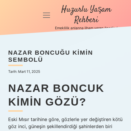
Huzurlu Yaşam
menüyü
Rehberi
aç
Emeklilik anlarına ilham veren öneriler!
Anasayfa
Gizlilik
NAZAR BONCUĞU KIMIN
Politikası
SEMBOLÜ
Yasal Uyarı
Tarih: Mart 11, 2025
Hakkımızda
NAZAR BONCUK
KIMIN GÖZÜ?
Eski Mısır tarihine göre, gözlerle yer değiştiren kötü
göz inci, güneşin şekillendirdiği şahinlerden biri