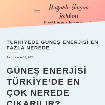
Huzurlu Yaşam
menüyü
Rehberi
aç
Emeklilik anlarına ilham veren öneriler!
Anasayfa
Gizlilik
TÜRKIYEDE GÜNEŞ ENERJISI EN
Politikası
FAZLA NEREDE
Yasal Uyarı
Tarih: Kasım 12, 2024
Hakkımızda
GÜNEŞ ENERJISI
TÜRKIYE’DE EN
ÇOK NEREDE
ÇIKARILIR?