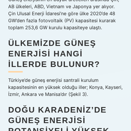
AB ülkeleri, ABD, Vietnam ve Japonya yer alıyor.
Çin Ulusal Enerji İdaresi’ne göre ülke 2020’de 48
GW’den fazla fotovoltaik (PV) kapasitesi kurarak
toplam 253,6 GW kurulu kapasiteye ulaştı.
ÜLKEMIZDE GÜNEŞ
ENERJISI HANGI
ILLERDE BULUNUR?
Türkiye’de güneş enerjisi santrali kurulum
kapasitesinin en yüksek olduğu iller; Konya, Kayseri,
İzmir, Ankara ve Manisa’dır (Şekil 3).
DOĞU KARADENIZ’DE
GÜNEŞ ENERJISI
POTANSIYELI YÜKSEK