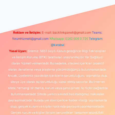
um
vdcasino
betexper.xyz
elexbet giriş
Reklam ve İletişim:
E-mail:
backlinkpaneli@gmail.com
Teams:
forumhizmeti@gmail.com
Whatsapp: 0262 606 0 726
Telegram:
@karabul
Yasal Uyarı:
Sitemiz, 5651 Sayılı Kanun gereğince Bilgi Teknolojileri
ve İletişim Kurumu (BTK) tarafından onaylanmış bir Yer Sağlayıcı
olarak hizmet vermektedir. Bu nedenle, sitedeki içerikleri proaktif
olarak denetleme veya araştırma yükümlülüğümüz bulunmamaktadır.
Ancak, üyelerimiz yazdıkları içeriklerin sorumluluğunu taşımakta olup,
siteye üye olarak bu sorumluluğu kabul etmiş sayılırlar. Bu internet
sitesi, herhangi bir marka, kurum veya şahıs şirketi ile hiçbir bağlantısı
bulunmamaktadır. Sitede yalnızca kendi hazırladığımız makaleler
paylaşılmaktadır. Burada yer alan içerikler haber niteliği taşımamakta
olup, gerçek kurum ve kişiler hakkında paylaşım yapılmamaktadır.
Gerçek kurum ve kişiler ile isim benzerlikleri tamamen tesadüfidir.