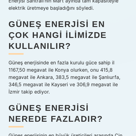
Enerjisi Santrali’nin Mart ayında tam kapasiteyle
elektrik üretmeye başladığını söyledi.
GÜNEŞ ENERJISI EN
ÇOK HANGI ILIMIZDE
KULLANILIR?
Güneş enerjisinde en fazla kurulu güce sahip il
1167,50 megavat ile Konya olurken, onu 415,8
megavat ile Ankara, 383,5 megavat ile Şanlıurfa,
346,5 megavat ile Kayseri ve 306,9 megavat ile
İzmir takip ediyor.
GÜNEŞ ENERJISI
NEREDE FAZLADIR?
Güneş enerjisinin en büyük üreticileri arasında Çin,