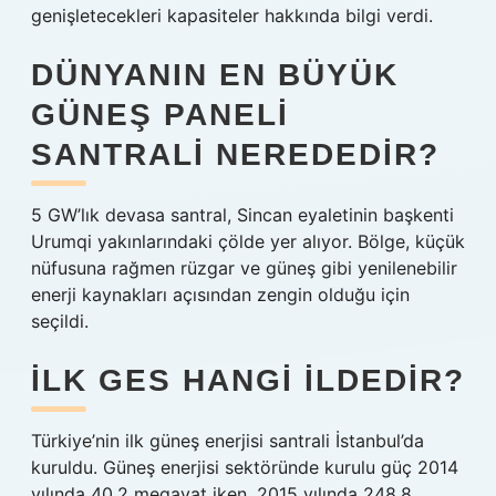
genişletecekleri kapasiteler hakkında bilgi verdi.
DÜNYANIN EN BÜYÜK
GÜNEŞ PANELI
SANTRALI NEREDEDIR?
5 GW’lık devasa santral, Sincan eyaletinin başkenti
Urumqi yakınlarındaki çölde yer alıyor. Bölge, küçük
nüfusuna rağmen rüzgar ve güneş gibi yenilenebilir
enerji kaynakları açısından zengin olduğu için
seçildi.
İLK GES HANGI ILDEDIR?
Türkiye’nin ilk güneş enerjisi santrali İstanbul’da
kuruldu. Güneş enerjisi sektöründe kurulu güç 2014
yılında 40,2 megavat iken, 2015 yılında 248,8