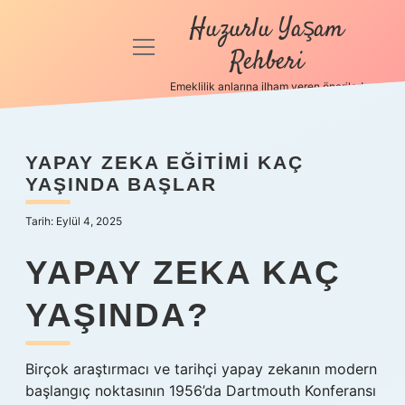
Huzurlu Yaşam
menüyü
Rehberi
aç
Emeklilik anlarına ilham veren öneriler!
Anasayfa
Gizlilik
YAPAY ZEKA EĞITIMI KAÇ
Politikası
YAŞINDA BAŞLAR
Yasal Uyarı
Tarih: Eylül 4, 2025
Hakkımızda
YAPAY ZEKA KAÇ
YAŞINDA?
Birçok araştırmacı ve tarihçi yapay zekanın modern
başlangıç ​​noktasının 1956’da Dartmouth Konferansı