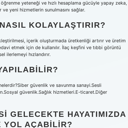
ri, öğrenme yeteneği ve hızlı hesaplama gücüyle yapay zeka,
er ve yeni hizmetlerin sunulmasını sağlar.
 NASIL KOLAYLAŞTIRIR?
eştirilmesi, içerik oluşturmada üretkenliği artırır ve üretim
edavi etmek için de kullanılır. İlaç keşfini ve tıbbi görüntü
l ilerlemeyi hızlandırır.
YAPILABILIR?
elerdir?Siber güvenlik ve savunma sanayi.Sesli
on.Sosyal güvenlik.Sağlık hizmetleri.E-ticaret.Diğer
SI GELECEKTE HAYATIMIZDA
 YOL AÇABILIR?