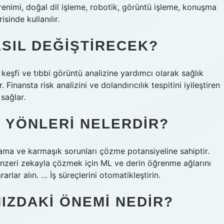
enimi, doğal dil işleme, robotik, görüntü işleme, konuşma
sinde kullanılır.
ASIL DEĞIŞTIRECEK?
eşfi ve tıbbi görüntü analizine yardımcı olarak sağlık
Finansta risk analizini ve dolandırıcılık tespitini iyileştiren
sağlar.
 YÖNLERI NELERDIR?
ğlama ve karmaşık sorunları çözme potansiyeline sahiptir.
enzeri zekayla çözmek için ML ve derin öğrenme ağlarını
ararlar alın. … İş süreçlerini otomatikleştirin.
IZDAKI ÖNEMI NEDIR?