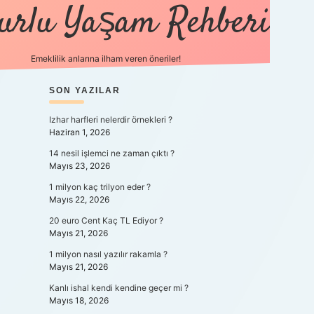
urlu Yaşam Rehberi
Emeklilik anlarına ilham veren öneriler!
https://betci.co/
SIDEBAR
SON YAZILAR
vdcasino
ilbet.casino
ilbet giriş yapamıyoru
Izhar harfleri nelerdir örnekleri ?
Haziran 1, 2026
14 nesil işlemci ne zaman çıktı ?
Mayıs 23, 2026
1 milyon kaç trilyon eder ?
Mayıs 22, 2026
20 euro Cent Kaç TL Ediyor ?
Mayıs 21, 2026
1 milyon nasıl yazılır rakamla ?
Mayıs 21, 2026
Kanlı ishal kendi kendine geçer mi ?
Mayıs 18, 2026