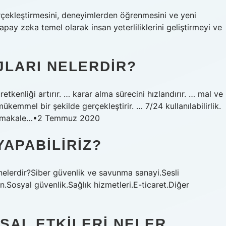
rçekleştirmesini, deneyimlerden öğrenmesini ve yeni
pay zeka temel olarak insan yeterliliklerini geliştirmeyi ve
JLARI NELERDIR?
etkenliği artırır. … karar alma sürecini hızlandırır. … mal ve
ükemmel bir şekilde gerçekleştirir. … 7/24 kullanılabilirlik.
azla makale…•2 Temmuz 2020
YAPABILIRIZ?
elerdir?Siber güvenlik ve savunma sanayi.Sesli
on.Sosyal güvenlik.Sağlık hizmetleri.E-ticaret.Diğer
SAL ETKILERI NELER