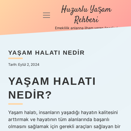
Huzurlu Yaşam
menüyü
Rehberi
aç
Emeklilik anlarına ilham veren öneriler!
Anasayfa
Gizlilik
YAŞAM HALATI NEDIR
Politikası
Tarih: Eylül 2, 2024
Yasal Uyarı
YAŞAM HALATI
Hakkımızda
NEDIR?
Yaşam halatı, insanların yaşadığı hayatın kalitesini
arttırmak ve hayatının tüm alanlarında başarılı
olmasını sağlamak için gerekli araçları sağlayan bir