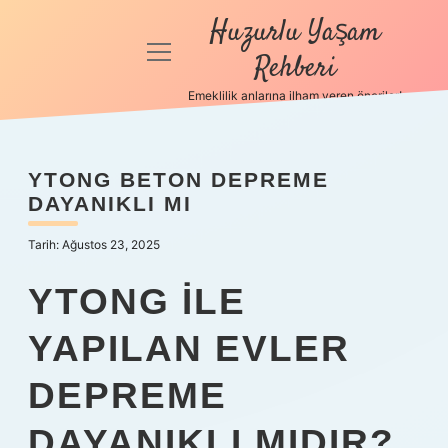
Huzurlu Yaşam
menüyü
Rehberi
aç
Emeklilik anlarına ilham veren öneriler!
Anasayfa
Gizlilik
YTONG BETON DEPREME
Politikası
DAYANIKLI MI
Yasal Uyarı
Tarih: Ağustos 23, 2025
Hakkımızda
YTONG ILE
YAPILAN EVLER
DEPREME
DAYANIKLI MIDIR?