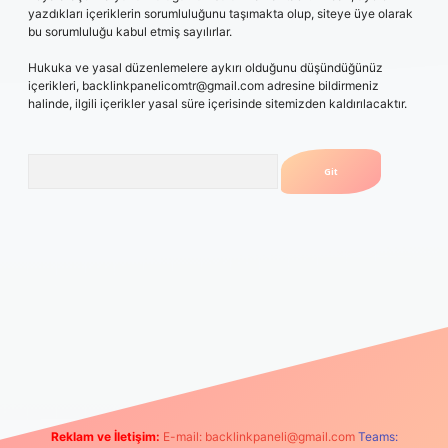
yazdıkları içeriklerin sorumluluğunu taşımakta olup, siteye üye olarak
bu sorumluluğu kabul etmiş sayılırlar.
Hukuka ve yasal düzenlemelere aykırı olduğunu düşündüğünüz
içerikleri,
backlinkpanelicomtr@gmail.com
adresine bildirmeniz
halinde, ilgili içerikler yasal süre içerisinde sitemizden kaldırılacaktır.
Arama
pamıyorum
vdcasino
betexper.xyz
elexbet giriş
Reklam ve İletişim:
E-mail:
backlinkpaneli@gmail.com
Teams: