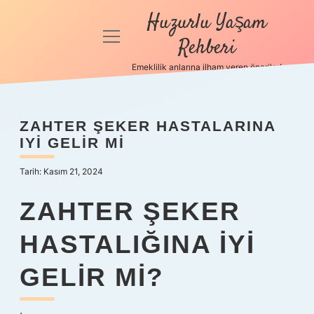
Huzurlu Yaşam
menüyü
Rehberi
aç
Emeklilik anlarına ilham veren öneriler!
Anasayfa
Gizlilik
ZAHTER ŞEKER HASTALARINA
Politikası
IYI GELIR MI
Yasal Uyarı
Tarih: Kasım 21, 2024
Hakkımızda
ZAHTER ŞEKER
HASTALIĞINA IYI
GELIR MI?